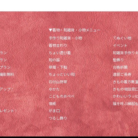
▼着物・和雑貨・小物メニュー
手作り和雑貨・小物
てぬぐい地
着物まわり
イベント
ラン
ちょい遊び着
和雑貨手作り
ラン
和の器
髪飾り
プラン
草履・下駄
合格祈願
撮影無料
ちょっといい和
還暦ご長寿
石付山野草
きもの着方教
アップ！
ゆかた
きもの相談窓
こどものおべべ
かわいいラッ
懐紙
福を呼ぶ縁起
レゼント！
がま口
つるし飾り