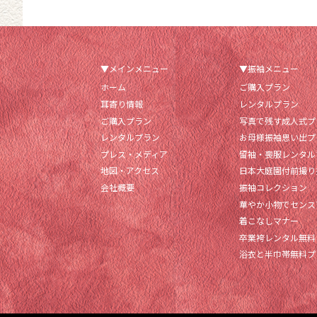
▼メインメニュー
▼振袖メニュー
ホーム
ご購入プラン
耳寄り情報
レンタルプラン
ご購入プラン
写真で残す成人式プ
レンタルプラン
お母様振袖思い出プ
プレス・メディア
留袖・喪服レンタル
地図・アクセス
日本大庭園付前撮り
会社概要
振袖コレクション
華やか小物でセンス
着こなしマナー
卒業袴レンタル無料
浴衣と半巾帯無料プ