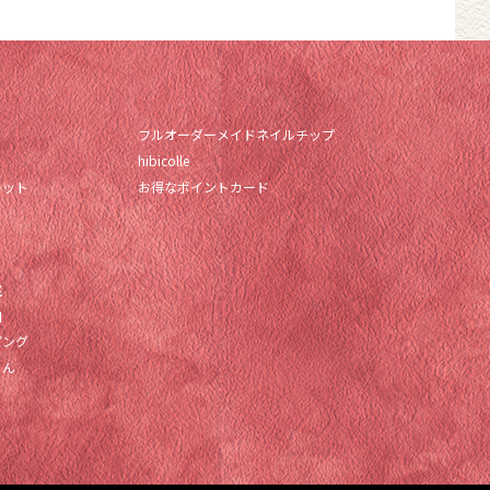
フルオーダーメイドネイルチップ
hibicolle
キット
お得なポイントカード
室
口
ピング
もん